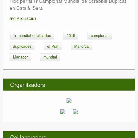
i lloc per al 1r Campionat Mundial de Scrabble Duplicat
en Català. Serà
SEGUEIX LLEGINT
1r mundial duplicades
2015
campionat
duplicades
el Prat
Mallorca
Manacor
mundial
Organitzadors
Col·laboradors