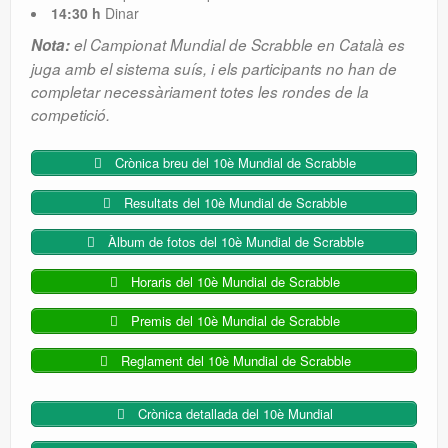
14:30 h
Dinar
Nota:
el Campionat Mundial de Scrabble en Català es
juga amb el sistema suís, i els participants no han de
completar necessàriament totes les rondes de la
competició.
Crònica breu del 10è Mundial de Scrabble
Resultats del 10è Mundial de Scrabble
Àlbum de fotos del 10è Mundial de Scrabble
Horaris del 10è Mundial de Scrabble
Premis del 10è Mundial de Scrabble
Reglament del 10è Mundial de Scrabble
Crònica detallada del 10è Mundial