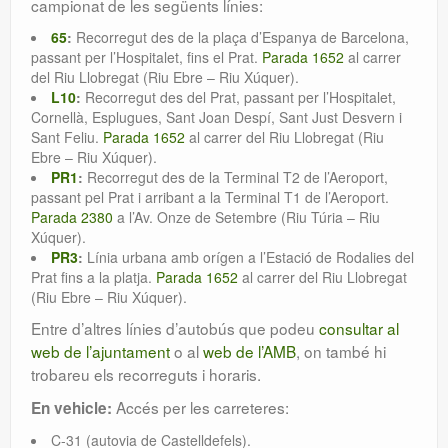
campionat de les següents línies:
65
:
Recorregut des de la plaça d’Espanya de Barcelona,
passant per l’Hospitalet, fins el Prat.
Parada 1652
al carrer
del Riu Llobregat (Riu Ebre – Riu Xúquer).
L10
:
Recorregut des del Prat, passant per l’Hospitalet,
Cornellà, Esplugues, Sant Joan Despí, Sant Just Desvern i
Sant Feliu.
Parada 1652
al carrer del Riu Llobregat (Riu
Ebre – Riu Xúquer).
PR1
:
Recorregut des de la Terminal T2 de l’Aeroport,
passant pel Prat i arribant a la Terminal T1 de l’Aeroport.
Parada 2380
a l’Av. Onze de Setembre (Riu Túria – Riu
Xúquer).
PR3
:
Línia urbana amb orígen a l’Estació de Rodalies del
Prat fins a la platja.
Parada 1652
al carrer del Riu Llobregat
(Riu Ebre – Riu Xúquer).
Entre d’altres línies d’autobús que podeu
consultar al
web de l’ajuntament
o al
web de l’AMB
, on també hi
trobareu els recorreguts i horaris.
Accés per les carreteres:
En vehicle:
C-31 (autovia de Castelldefels).