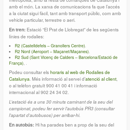
amb el món. La xarxa de comunicacions fa que l’accés
a la ciutat sigui fàcil, tant amb transport públic, com amb
vehicle particular, terrestre o aeri.
Estació “El Prat de Llobregat” de les següents
En tren:
línies de rodalies:
R2 (Castelldefels – Granollers Centre)
.
R2 Nord (Aeroport – Maçanet/Maçanes)
.
R2 Sud (Sant Vicenç de Calders – Barcelona/Estació de
França)
, .
Podeu consultar els
horaris al web de Rodalies de
Catalunya
. Més informació al servei d’
atenció al client
,
o al telèfon gratuït 900 41 00 41 i informació
internacional al 902 24 34 02.
L’estació és a uns 30 minuts caminant de la seu del
campionat, podeu fer servir l’autobús PR3 (consultar
l’apartat d’autobusos) per arribar-hi.
Hi ha parades ben a prop de la seu del
En autobús: