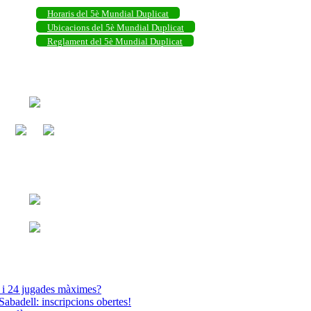
Horaris del 5è Mundial Duplicat
Ubicacions del 5è Mundial Duplicat
Reglament del 5è Mundial Duplicat
s i 24 jugades màximes?
abadell: inscripcions obertes!