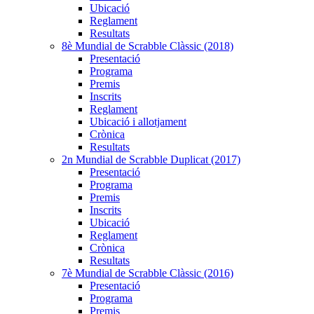
Ubicació
Reglament
Resultats
8è Mundial de Scrabble Clàssic (2018)
Presentació
Programa
Premis
Inscrits
Reglament
Ubicació i allotjament
Crònica
Resultats
2n Mundial de Scrabble Duplicat (2017)
Presentació
Programa
Premis
Inscrits
Ubicació
Reglament
Crònica
Resultats
7è Mundial de Scrabble Clàssic (2016)
Presentació
Programa
Premis