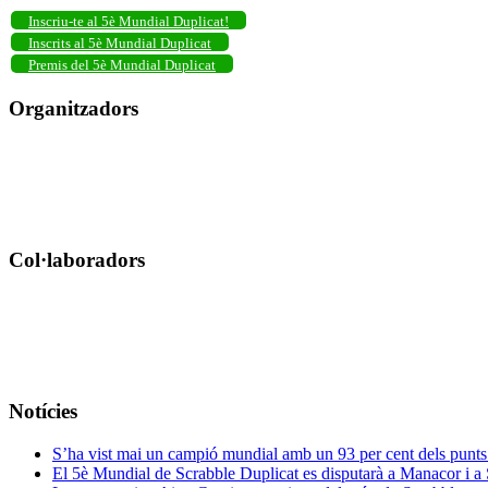
Inscriu-te al 5è Mundial Duplicat!
Inscrits al 5è Mundial Duplicat
Premis del 5è Mundial Duplicat
Organitzadors
Col·laboradors
Notícies
S’ha vist mai un campió mundial amb un 93 per cent dels punt
El 5è Mundial de Scrabble Duplicat es disputarà a Manacor i a S