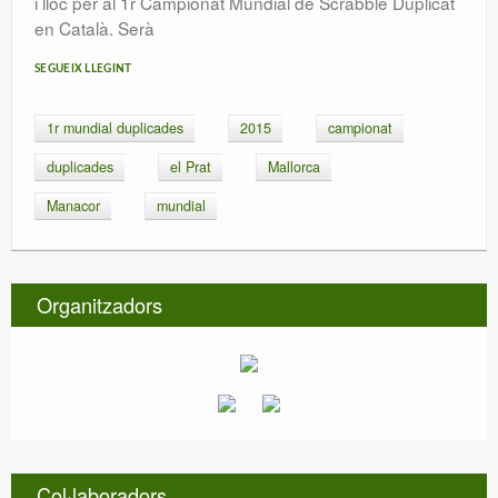
i lloc per al 1r Campionat Mundial de Scrabble Duplicat
en Català. Serà
SEGUEIX LLEGINT
1r mundial duplicades
2015
campionat
duplicades
el Prat
Mallorca
Manacor
mundial
Organitzadors
Col·laboradors