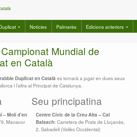
Duplicat
Notícies
Palmarès
Edicions anteriors
è Campionat Mundial de
at en Català
es tornarà a jugar en dues seus
abble Duplicat en Català
lorca i l’altra al Principat de Catalunya.
a
Seu principatina
í – Molí d’en
Centre Cívic de la Creu Alta – Cal
 79, Manacor
Carretera de Prats de Lluçanès,
Balsach:
2, Sabadell (Vallès Occidental)