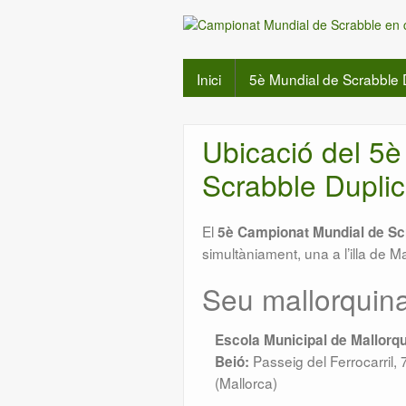
Inici
5è Mundial de Scrabble 
Ubicació del 5
Scrabble Duplic
El
5è Campionat Mundial de Scr
simultàniament, una a l’illa de Mal
Seu mallorquin
Escola Municipal de Mallorqu
Passeig del Ferrocarril,
Beió:
(Mallorca)