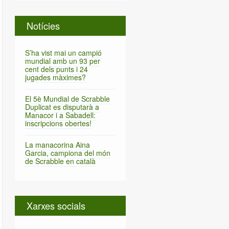
Notícies
S’ha vist mai un campió
mundial amb un 93 per
cent dels punts i 24
jugades màximes?
El 5è Mundial de Scrabble
Duplicat es disputarà a
Manacor i a Sabadell:
inscripcions obertes!
La manacorina Aina
Garcia, campiona del món
de Scrabble en català
Xarxes socials