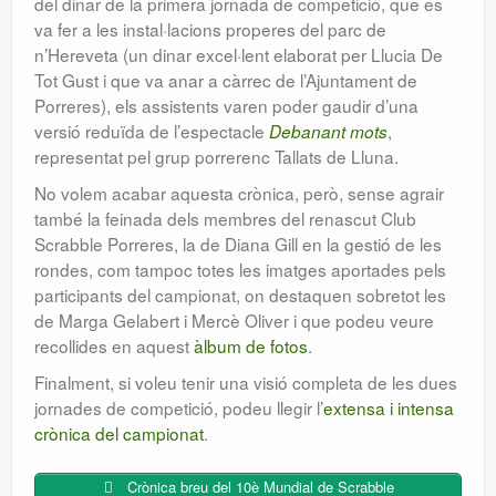
del dinar de la primera jornada de competició, que es
va fer a les instal·lacions properes del parc de
n’Hereveta (un dinar excel·lent elaborat per Llucia De
Tot Gust i que va anar a càrrec de l’Ajuntament de
Porreres), els assistents varen poder gaudir d’una
versió reduïda de l’espectacle
,
Debanant mots
representat pel grup porrerenc Tallats de Lluna.
No volem acabar aquesta crònica, però, sense agrair
també la feinada dels membres del renascut Club
Scrabble Porreres, la de Diana Gill en la gestió de les
rondes, com tampoc totes les imatges aportades pels
participants del campionat, on destaquen sobretot les
de Marga Gelabert i Mercè Oliver i que podeu veure
recollides en aquest
àlbum de fotos
.
Finalment, si voleu tenir una visió completa de les dues
jornades de competició, podeu llegir l’
extensa i intensa
crònica del campionat
.
Crònica breu del 10è Mundial de Scrabble