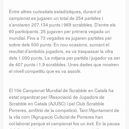
Entre altres curiositats estadístiques, durant el
campionat es jugaren un total de 254 partides i
s’anotaren 207.134 punts i 969 scrabbles. D’entre els
60 participants, 25 jugaven per primera vegada un
mundial. Fins a 73 vegades es jugaren partides per
sobre dels 500 punts. En nou ocasions, sumant el
resultat d’ambdós jugadors, es va traspassar la xifra
dels 1.000 punts. La mitjana per partida i jugador va ser
de 407 punts i 1,9 scrabbles. Unes dades que mostren
el nivell competitiu que es va assolir.
El 10è Campionat Mundial de Scrabble en Català ha
estat organitzat per l’Associació de Jugadors de
Scrabble en Català (AJUSC) i pel Club Scrabble
Porreres, amfitrió de la competició. Tant l’Ajuntament de
la vila com l’Agrupació Cultural de Porreres han
col·laborat perquè el campionat fos un èxit. En la pausa