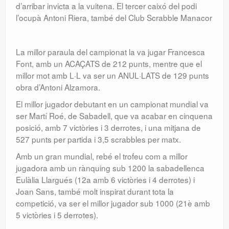
d’arribar invicta a la vuitena. El tercer caixó del podi
l’ocupà Antoni Riera, també del Club Scrabble Manacor
La millor paraula del campionat la va jugar Francesca
Font, amb un ACAÇATS de 212 punts, mentre que el
millor mot amb L·L va ser un ANUL·LATS de 129 punts
obra d’Antoni Alzamora.
El millor jugador debutant en un campionat mundial va
ser Martí Roé, de Sabadell, que va acabar en cinquena
posició, amb 7 victòries i 3 derrotes, i una mitjana de
527 punts per partida i 3,5 scrabbles per matx.
Amb un gran mundial, rebé el trofeu com a millor
jugadora amb un rànquing sub 1200 la sabadellenca
Eulàlia Llargués (12a amb 6 victòries i 4 derrotes) i
Joan Sans, també molt inspirat durant tota la
competició, va ser el millor jugador sub 1000 (21è amb
5 victòries i 5 derrotes).