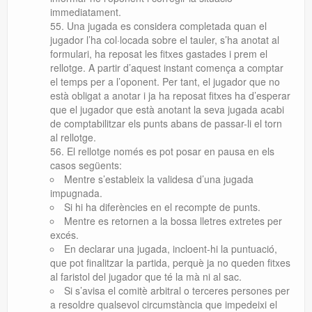
immediatament.
Una jugada es considera completada quan el
jugador l’ha col·locada sobre el tauler, s’ha anotat al
formulari, ha reposat les fitxes gastades i prem el
rellotge. A partir d’aquest instant comença a comptar
el temps per a l’oponent. Per tant, el jugador que no
està obligat a anotar i ja ha reposat fitxes ha d’esperar
que el jugador que està anotant la seva jugada acabi
de comptabilitzar els punts abans de passar-li el torn
al rellotge.
El rellotge només es pot posar en pausa en els
casos següents:
Mentre s’estableix la validesa d’una jugada
impugnada.
Si hi ha diferències en el recompte de punts.
Mentre es retornen a la bossa lletres extretes per
excés.
En declarar una jugada, incloent-hi la puntuació,
que pot finalitzar la partida, perquè ja no queden fitxes
al faristol del jugador que té la mà ni al sac.
Si s’avisa el comitè arbitral o terceres persones per
a resoldre qualsevol circumstància que impedeixi el