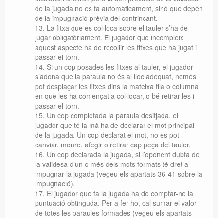
de la jugada no es fa automàticament, sinó que depèn
de la impugnació prèvia del contrincant.
La fitxa que es col·loca sobre el tauler s’ha de
jugar obligatòriament. El jugador que incompleix
aquest aspecte ha de recollir les fitxes que ha jugat i
passar el torn.
Si un cop posades les fitxes al tauler, el jugador
s’adona que la paraula no és al lloc adequat, només
pot desplaçar les fitxes dins la mateixa fila o columna
en què les ha començat a col·locar, o bé retirar-les i
passar el torn.
Un cop completada la paraula desitjada, el
jugador que té la mà ha de declarar el mot principal
de la jugada. Un cop declarat el mot, no es pot
canviar, moure, afegir o retirar cap peça del tauler.
Un cop declarada la jugada, si l’oponent dubta de
la validesa d’un o més dels mots formats té dret a
impugnar la jugada (vegeu els apartats 36-41 sobre la
impugnació).
El jugador que fa la jugada ha de comptar-ne la
puntuació obtinguda. Per a fer-ho, cal sumar el valor
de totes les paraules formades (vegeu els apartats