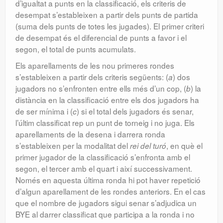
d’igualtat a punts en la classificació, els criteris de
desempat s’estableixen a partir dels punts de partida
(suma dels punts de totes les jugades). El primer criteri
de desempat és el diferencial de punts a favor i el
segon, el total de punts acumulats.
Els aparellaments de les nou primeres rondes
s’estableixen a partir dels criteris següents: (
) dos
a
jugadors no s’enfronten entre ells més d’un cop, (
) la
b
distància en la classificació entre els dos jugadors ha
de ser mínima i (
) si el total dels jugadors és senar,
c
l’últim classificat rep un punt de torneig i no juga.
Els
aparellaments de la desena i darrera ronda
s’estableixen per la modalitat del
, en què el
rei del turó
primer jugador de la classificació s’enfronta amb el
segon, el tercer amb el quart i així successivament.
Només en aquesta última ronda hi pot haver repetició
d’algun aparellament de les rondes anteriors. En el cas
que el nombre de jugadors sigui senar s’adjudica un
BYE al darrer classificat que participa a la ronda i no