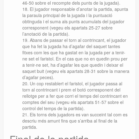
46-50 sobre el recompte dels punts de la jugada).
El jugador responsable d’anotar la partida, apunta
la paraula principal de la jugada i la puntuació
obtinguda i el suma als punts acumulats del jugador
corresponent (
vegeu els apartats 25-27 sobre
l’anotació de la partida)
.
Abans de passar el torn al contrincant, el jugador
que ha fet la jugada ha d’agafar del saquet tantes
fitxes com les que ha gastat en la jugada per a tenir-
ne set el faristol. En el cas que no en quedin prou per
a tenir-ne set, ha d’agafar les que quedin i deixar el
saquet buit (
vegeu els apartats 28-31 sobre la manera
d’agafar peces
).
Un cop restablert el faristol, el jugador passa al
torn al contrincant i prem el botó corresponent del
rellotge per a fer que corri el temps del contrincant en
comptes del seu (vegeu els apartats 51-57 sobre el
control del temps de la partida).
Els torns dels jugadors es van succeint tal com es
descriu més amunt fins que s’arriba al final de la
partida.
Final de la partida