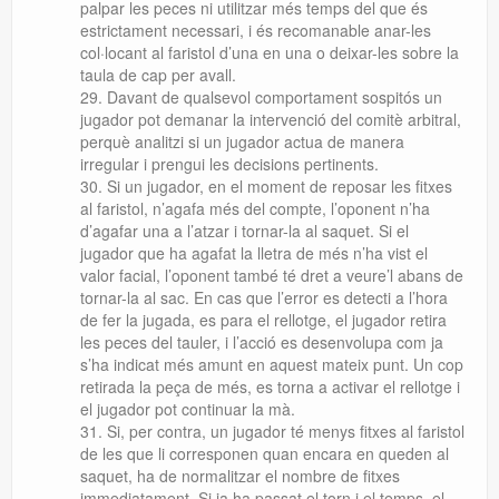
palpar les peces ni utilitzar més temps del que és
estrictament necessari, i és recomanable anar-les
col·locant al faristol d’una en una o deixar-les sobre la
taula de cap per avall.
Davant de qualsevol comportament sospitós un
jugador pot demanar la intervenció del comitè arbitral,
perquè analitzi si un jugador actua de manera
irregular i prengui les decisions pertinents.
Si un jugador, en el moment de reposar les fitxes
al faristol, n’agafa més del compte, l’oponent n’ha
d’agafar una a l’atzar i tornar-la al saquet. Si el
jugador que ha agafat la lletra de més n’ha vist el
valor facial, l’oponent també té dret a veure’l abans de
tornar-la al sac. En cas que l’error es detecti a l’hora
de fer la jugada, es para el rellotge, el jugador retira
les peces del tauler, i l’acció es desenvolupa com ja
s’ha indicat més amunt en aquest mateix punt. Un cop
retirada la peça de més, es torna a activar el rellotge i
el jugador pot continuar la mà.
Si, per contra, un jugador té menys fitxes al faristol
de les que li corresponen quan encara en queden al
saquet, ha de normalitzar el nombre de fitxes
immediatament. Si ja ha passat el torn i el temps, el