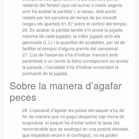
restants del faristol (que cal sumar o restar segons
com ha acabat la partida) i, si escau, dels punts
restats per les sancions de temps de joc excedit
(vegeu els apartats 51-57 sobre el control del temps).
En acabar la partida també s’hi anota la jugada
màxima de cada jugador, la millor jugada amb ela
geminada (L·L) i la quantitat de
scrabbles
, per tal de
facilitar el còmput d’alguns premis del campionat.
L’ús de l’escarràs s’ha d’indicar marcant amb
parèntesis o un cercle la lletra corresponent en anotar
la paraula, i l’
scrabble
s’ha d’indicar encerclant la
puntuació de la jugada.
Sobre la manera d’agafar
peces
L’operació d’agafar les peces del saquet s’ha de
fer de manera que no pugui despertar cap mena de
suspicàcia: el saquet ha d’estar sobre la taula (és
recomanable que se sostingui en una posició elevada,
que impedeixi veure’n el contingut), no es poden