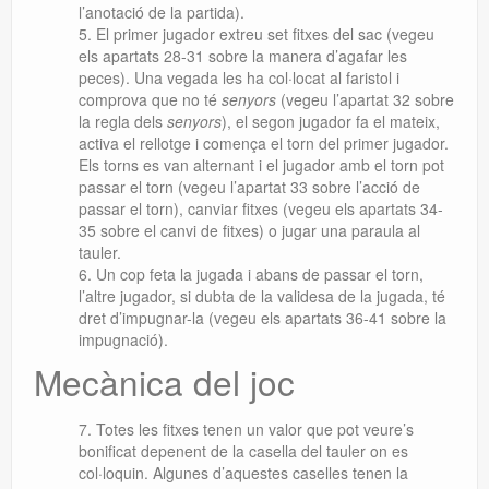
l’anotació de la partida).
El primer jugador extreu set fitxes del sac (vegeu
els apartats 28-31 sobre la manera d’agafar les
peces). Una vegada les ha col·locat al faristol i
comprova que no té
senyors
(vegeu l’apartat 32 sobre
la regla dels
senyors
), el segon jugador fa el mateix,
activa el rellotge i comença el torn del primer jugador.
Els torns es van alternant i el jugador amb el torn pot
passar el torn (vegeu l’apartat 33 sobre l’acció de
passar el torn), canviar fitxes (vegeu els apartats 34-
35 sobre el canvi de fitxes) o jugar una paraula al
tauler.
Un cop feta la jugada i abans de passar el torn,
l’altre jugador, si dubta de la validesa de la jugada, té
dret d’impugnar-la (vegeu els apartats 36-41
sobre
la
impugnació).
Mecànica del joc
Totes les fitxes tenen un valor que pot veure’s
bonificat depenent de la casella del tauler on es
col·loquin. Algunes d’aquestes caselles tenen la