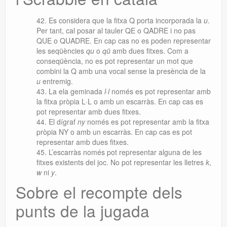
Es considera que la fitxa Q porta incorporada la
u
.
Per tant, cal posar al tauler QE o QADRE i no pas
QUE o QUADRE. En cap cas no es poden representar
les seqüències
qu
o
qü
amb dues fitxes. Com a
conseqüència, no es pot representar un mot que
combini la Q amb una vocal sense la presència de la
u
entremig.
La ela geminada
l·l
només es pot representar amb
la fitxa pròpia L·L o amb un escarràs. En cap cas es
pot representar amb dues fitxes.
El dígraf
ny
només es pot representar amb la fitxa
pròpia NY o amb un escarràs. En cap cas es pot
representar amb dues fitxes.
L’escarràs només pot representar alguna de les
fitxes existents del joc. No pot representar les lletres
k
,
w
ni
y
.
Sobre el recompte dels
punts de la jugada