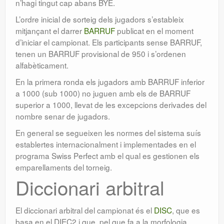
n’hagi tingut cap abans BYE.
L’ordre inicial de sorteig dels jugadors s’estableix
mitjançant el darrer
BARRUF
publicat en el moment
d’iniciar el campionat. Els participants sense BARRUF,
tenen un BARRUF provisional de 950 i s’ordenen
alfabèticament.
En la primera ronda els jugadors amb BARRUF inferior
a 1000 (sub 1000) no juguen amb els de BARRUF
superior a 1000, llevat de les excepcions derivades del
nombre senar de jugadors.
En general se segueixen les normes del sistema suís
establertes internacionalment i implementades en el
programa Swiss Perfect amb el qual es gestionen els
emparellaments del torneig.
Diccionari arbitral
El diccionari arbitral del campionat és el
DISC
, que es
basa en el DIEC2 i que, pel que fa a la morfologia