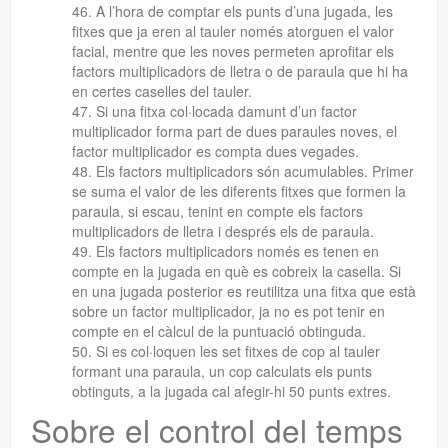
A l’hora de comptar els punts d’una jugada,
les
fitxes que ja eren al tauler només atorguen el valor
facial, mentre que les noves permeten aprofitar els
factors multiplicadors de lletra o de paraula que hi ha
en certes caselles del tauler.
Si una fitxa col·locada damunt d’un factor
multiplicador forma part de dues paraules noves, el
factor multiplicador es compta dues vegades.
Els factors multiplicadors són acumulables. Primer
se suma el valor de les diferents fitxes que formen la
paraula, si escau, tenint en compte els factors
multiplicadors de lletra i després els de paraula.
Els factors multiplicadors només es tenen en
compte en la jugada en què es cobreix la casella. Si
en una jugada posterior es reutilitza una fitxa que està
sobre un factor multiplicador, ja no es pot tenir en
compte en el càlcul de la puntuació obtinguda.
Si es col·loquen les set fitxes de cop al tauler
formant una paraula, un cop calculats els punts
obtinguts, a la jugada cal afegir-hi 50 punts extres.
Sobre el control del temps