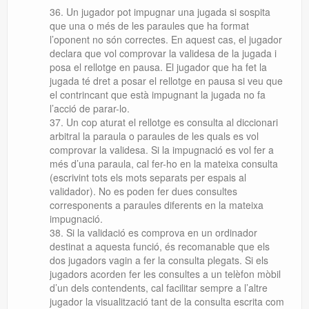
Un jugador pot impugnar
una jugada si sospita
que una o més de les paraules que ha format
l’oponent no són correctes
. En aquest cas, el jugador
declara que vol comprovar la validesa de la jugada i
posa el rellotge en pausa. El jugador que ha fet la
jugada té dret a posar el rellotge en pausa si veu que
el contrincant que està impugnant la jugada no fa
l’acció de parar-lo.
Un cop aturat el rellotge
es consulta al diccionari
arbitral la paraula o paraules de les quals es vol
comprovar la validesa. Si la impugnació es vol fer a
més d’una paraula, cal fer-ho en la mateixa consulta
(escrivint tots els mots separats per espais al
validador). No es poden fer dues consultes
corresponents a paraules diferents en la mateixa
impugnació.
Si la validació es comprova en un ordinador
destinat a aquesta funció, és recomanable que els
dos jugadors vagin a fer la consulta plegats. Si els
jugadors acorden fer les consultes a un telèfon mòbil
d’un dels contendents, cal facilitar sempre a l’altre
jugador la visualització tant de la consulta escrita com