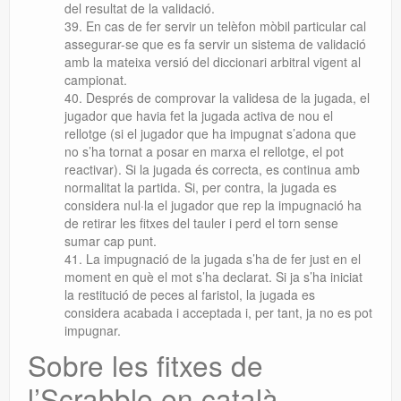
del resultat de la validació.
En cas de fer servir un telèfon mòbil particular cal
assegurar-se que es fa servir un sistema de validació
amb la mateixa versió del diccionari arbitral vigent al
campionat.
Després de comprovar la validesa de la jugada, el
jugador que havia fet la jugada activa de nou el
rellotge (si el jugador que ha impugnat s’adona que
no s’ha tornat a posar en marxa el rellotge, el pot
reactivar). Si la jugada és correcta, es continua amb
normalitat la partida. Si, per contra, la jugada es
considera nul·la el jugador que rep la impugnació ha
de retirar les fitxes del tauler i perd el torn sense
sumar cap punt.
La impugnació de la jugada s’ha de fer just en el
moment en què el mot s’ha declarat. Si ja s’ha iniciat
la restitució de peces al faristol, la jugada es
considera acabada i acceptada i, per tant, ja no es pot
impugnar.
Sobre les fitxes de
l’Scrabble en català