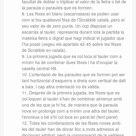
facultat de doblar o triplicar el valor de la lletra o bé de
la paraula o paraules que es formen.
Les fitxes en blanc (
escarrassos
) es poden usar
com si fos qualsevol fitxa de l’Scrabble català, però el
seu valor és de zero punts. Un cop disposat un
escarràs al tauler, representa durant tota la partida la
mateixa lletra o dígraf que hagi indicat el jugador que
l’ha posat (vegeu els apartats 42-45 sobre les fitxes
de Scrabble en català).
La primera jugada que es col·loca al tauler com a
mínim ha de combinar dues fitxes i ha d’ocupar la
casella central H8.
L’orientació de les paraules que es formen pot ser
tant horitzontal d’esquerra a dreta com vertical de dalt
a baix, i cap altra orientació no és vàlida.
Després de la primera jugada,
les fitxes que es
col·loquen al tauler s’han de combinar almenys amb
una de les que ja hi ha, de manera que la paraula
nova en prolonga com a mínim una altra del tauler,
l’encreua o bé s’hi col·loca en paral·lel (fent
paret
).
Totes les combinacions de les fitxes noves amb
les del tauler han de donar lloc a mots admesos al
diccionari arbitral; però la comprovació de la validesa