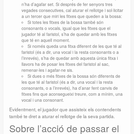
n’ha d’agafar set. Si després de fer senyors tres
vegades consecutives, cal aturar el rellotge i sol·licitar
a un tercer que miri les fitxes que queden a la bossa:
Si totes les fitxes de la bossa també són
consonants o vocals, igual que les fitxes que el
jugador té al faristol, s’ha de quedar amb les fitxes
que té en aquell moment
.
Si només queda una fitxa diferent de les que té al
faristol (és a dir, una vocal i la resta consonants o a
l’inrevés), s’ha de quedar amb aquesta única fitxa i
llavors ha de posar les fitxes del faristol al sac,
remenar-les i agafar-ne sis.
Si dues o més fitxes de la bossa són diferents de
les que té al faristol (és a dir, una vocal i la resta
consonants, o a l’inrevés), ha d’anar fent canvis de
fitxes fins que aconsegueixi treure, com a mínim, una
vocal i una consonant.
Evidentment, el jugador que assisteix els contendents
també te dret a aturar el rellotge de la seva partida.
Sobre l’acció de passar el