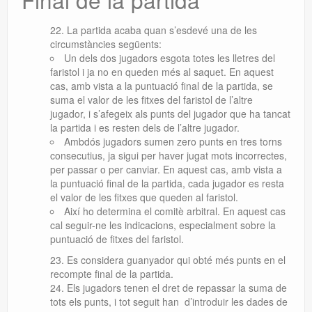
La partida acaba quan s’esdevé una de les
circumstàncies següents:
Un dels dos jugadors esgota totes les lletres del
faristol i ja no en queden més al saquet. En aquest
cas, amb vista a la puntuació final de la partida, se
suma el valor de les fitxes del faristol de l’altre
jugador, i s’afegeix als punts del jugador que ha tancat
la partida i es resten dels de l’altre jugador.
Ambdós jugadors sumen zero punts en tres torns
consecutius, ja sigui per haver jugat mots incorrectes,
per passar o per canviar. En aquest cas, amb vista a
la puntuació final de la partida, cada jugador es resta
el valor de les fitxes que queden al faristol.
Així ho determina el comitè arbitral. En aquest cas
cal seguir-ne les indicacions, especialment sobre la
puntuació de fitxes del faristol.
Es considera guanyador qui obté més punts en el
recompte final de la partida.
Els jugadors tenen el dret de repassar la suma de
tots els punts, i tot seguit han d’introduir les dades de