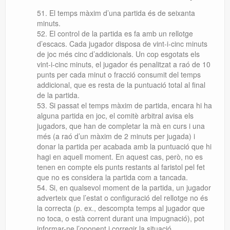
El temps màxim d’una partida és de seixanta
minuts.
El control de la partida es fa amb un rellotge
d’escacs. Cada jugador disposa de vint-i-cinc minuts
de joc més cinc d’addicionals. Un cop esgotats els
vint-i-cinc minuts, el jugador és penalitzat a raó de 10
punts per cada minut o fracció consumit del temps
addicional, que es resta de la puntuació total al final
de la partida.
Si passat el temps màxim de partida, encara hi ha
alguna partida en joc, el comitè arbitral avisa els
jugadors, que han de completar la mà en curs i una
més (a raó d’un màxim de 2 minuts per jugada) i
donar la partida per acabada amb la puntuació que hi
hagi en aquell moment. En aquest cas, però, no es
tenen en compte els punts restants al faristol pel fet
que no es considera la partida com a tancada.
Si, en qualsevol moment de la partida, un jugador
adverteix que l’estat o configuració del rellotge no és
la correcta (p. ex., descompta temps al jugador que
no toca, o està corrent durant una impugnació), pot
informar-ne l’oponent i corregir la situació