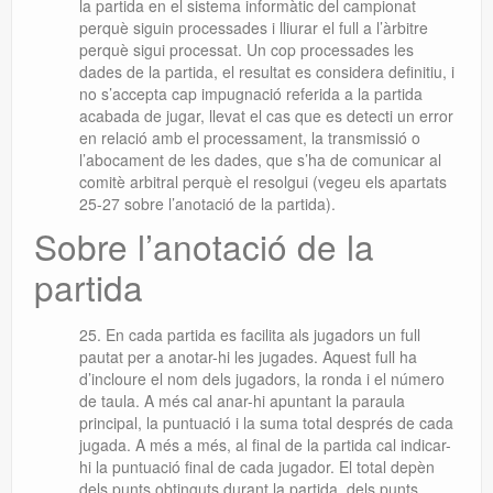
la partida en el sistema informàtic del campionat
perquè siguin processades i lliurar el full a l’àrbitre
perquè sigui processat. Un cop processades les
dades de la partida, el resultat es considera definitiu, i
no s’accepta cap impugnació referida a la partida
acabada de jugar, llevat el cas que es detecti un error
en relació amb el processament, la transmissió o
l’abocament de les dades, que s’ha de comunicar al
comitè arbitral perquè el resolgui (vegeu els apartats
25-27 sobre l’anotació de la partida).
Sobre l’anotació de la
partida
En cada partida es facilita als jugadors un full
pautat per a anotar-hi les jugades. Aquest full ha
d’incloure el nom dels jugadors, la ronda i el número
de taula. A més cal anar-hi apuntant la paraula
principal, la puntuació i la suma total després de cada
jugada. A més a més, al final de la partida cal indicar-
hi la puntuació final de cada jugador. El total depèn
dels punts obtinguts durant la partida, dels punts