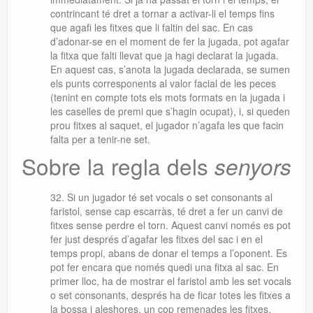
contrincant té dret a tornar a activar-li el temps fins
que agafi les fitxes que li faltin del sac. En cas
d’adonar-se en el moment de fer la jugada, pot agafar
la fitxa que falti llevat que ja hagi declarat la jugada.
En aquest cas, s’anota la jugada declarada, se sumen
els punts corresponents al valor facial de les peces
(tenint en compte tots els mots formats en la jugada i
les caselles de premi que s’hagin ocupat), i, si queden
prou fitxes al saquet, el jugador n’agafa les que facin
falta per a tenir-ne set.
Sobre la regla dels
senyors
Si un jugador té set vocals o set consonants al
faristol, sense cap escarràs, té dret a fer un canvi de
fitxes sense perdre el torn. Aquest canvi només es pot
fer just després d’agafar les fitxes del sac i en el
temps propi, abans de donar el temps a l’oponent. Es
pot fer encara que només quedi una fitxa al sac. En
primer lloc, ha de mostrar el faristol amb les set vocals
o set consonants, després ha de ficar totes les fitxes a
la bossa i aleshores, un cop remenades les fitxes,