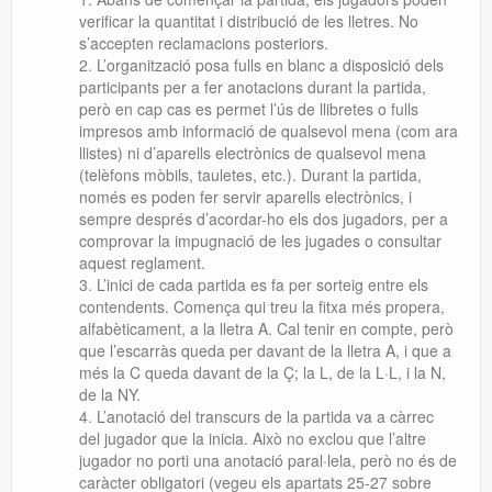
verificar la quantitat i distribució de les lletres. No
s’accepten reclamacions posteriors.
L’organització posa fulls en blanc a disposició dels
participants per a fer anotacions durant la partida,
però en cap cas es permet l’ús de llibretes o fulls
impresos amb informació de qualsevol mena (com ara
llistes) ni d’aparells electrònics de qualsevol mena
(telèfons mòbils, tauletes, etc.). Durant la partida,
n
omés es poden fer servir aparells electrònics, i
sempre després d’acordar-ho els dos jugadors, per a
comprovar la impugnació de les jugades o consultar
aquest reglament.
L’inici de cada partida es fa per sorteig entre els
contendents. Comença qui treu la fitxa més propera,
alfabèticament, a la lletra A. Cal tenir en compte, però
que l’escarràs queda per davant de la lletra A, i que a
més la C queda davant de la Ç; la L, de la L·L, i la N,
de la NY.
L’anotació del transcurs de la partida va a càrrec
del jugador que la inicia. Això no exclou que l’altre
jugador no porti una anotació paral·lela, però no és de
caràcter obligatori (vegeu els apartats 25-27 sobre