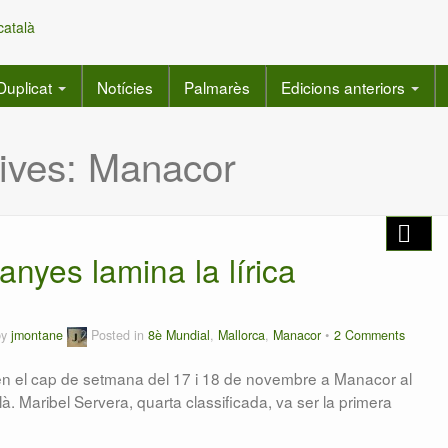
Duplicat
Notícies
Palmarès
Edicions anteriors
ives:
Manacor
anyes lamina la lírica
by
jmontane
Posted in
8è Mundial
,
Mallorca
,
Manacor
2 Comments
en el cap de setmana del 17 i 18 de novembre a Manacor al
. Maribel Servera, quarta classificada, va ser la primera