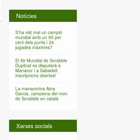
Notícies
S’ha vist mai un campió
mundial amb un 93 per
cent dels punts i 24
jugades màximes?
El 5è Mundial de Scrabble
Duplicat es disputarà a
Manacor i a Sabadell:
inscripcions obertes!
La manacorina Aina
Garcia, campiona del món
de Scrabble en català
Xarxes socials